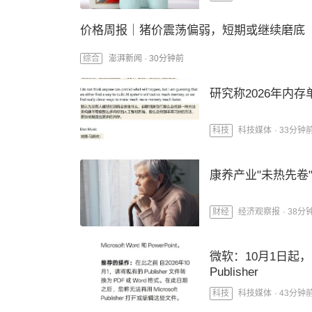
价格周报｜猪价震荡偏弱，短期或继续磨底
综合
澎湃新闻 ·
30分钟前
研究称2026年内存
科技媒体
·
33分钟
科技
康养产业"未热先卷
经济观察报
·
38分
财经
微软：10月1日起，Mi
Publisher
科技媒体
·
43分钟
科技