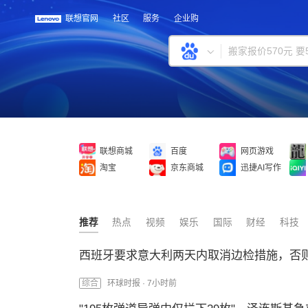
联想官网
社区
服务
企业购
联想商城
百度
网页游戏
淘宝
京东商城
迅捷AI写作
推荐
热点
视频
娱乐
国际
财经
科技
西班牙要求意大利两天内取消边检措施，否则
综合
环球时报 ·
7小时前