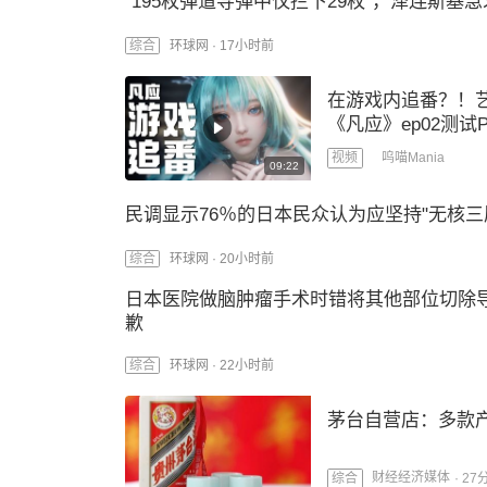
"195枚弹道导弹中仅拦下29枚"，泽连斯基
综合
环球网 ·
17小时前
在游戏内追番？！
《凡应》ep02测试
呜喵Mania
视频
09:22
民调显示76％的日本民众认为应坚持"无核三
综合
环球网 ·
20小时前
日本医院做脑肿瘤手术时错将其他部位切除
歉
综合
环球网 ·
22小时前
茅台自营店：多款
财经经济媒体
·
27
综合